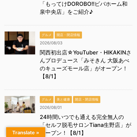
「もってけDOROBO!!ビバホーム和
泉中央店」をご紹介♪
グルメ
開店・閉店情報
2026/08/03
関西初出店☆YouTuber・HIKAKINさ
んプロデュース「みそきん 大阪あべ
のキューズモール店」がオープン！
【8/1】
グルメ
美と健康
開店・閉店情報
2026/08/01
24時間いつでも通える完全無人の
「セルフ脱毛サロンTiana生野店」が
Translate »
オープン！【8/1】