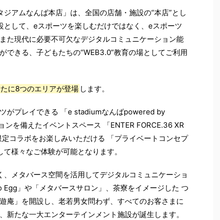
タジアムなんば本店」は、全国の店舗・施設の“本店”とし
設として、eスポーツを楽しむだけではなく、eスポーツ
また現代に必要不可欠なデジタルコミュニケーション能
できる、子どもたちの“WEB3.0”教育の場としてご利用
新たに8つのエリアが登場
します。
レイできる 「e stadiumなんばpowered by
ョンを備えたイベントスペース 「ENTER FORCE.36 XR
期間限定コラボをお楽しみいただける 「プライベートコンセプ
して様々なご体験が可能となります。
く、メタバース空間を活用してデジタルコミュニケーショ
o Egg」や「メタバースサロン」、茶寮をイメージした つ
遊庵」を開設し、老若男女問わず、すべてのお客さまに
、新たな一大エンターテインメント施設が誕生します。