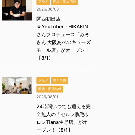
グルメ
開店・閉店情報
2026/08/03
関西初出店
☆YouTuber・HIKAKIN
さんプロデュース「みそ
きん 大阪あべのキューズ
モール店」がオープン！
【8/1】
グルメ
美と健康
開店・閉店情報
2026/08/01
24時間いつでも通える完
全無人の「セルフ脱毛サ
ロンTiana生野店」がオ
ープン！【8/1】