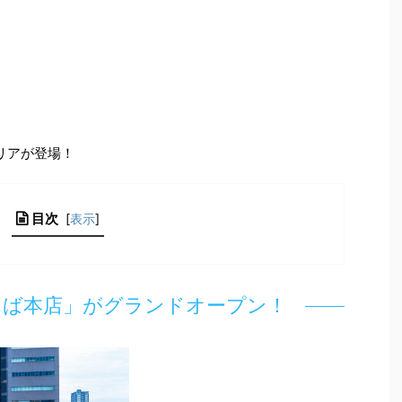
リアが登場！
目次
[
表示
]
んば本店」がグランドオープン！