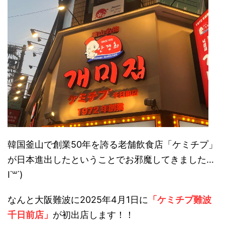
韓国釜山で創業50年を誇る老舗飲食店「ケミチプ」
が日本進出したということでお邪魔してきました…
I˙꒳​˙)
なんと大阪難波に2025年4月1日に
「ケミチプ難波
千日前店」
が初出店します！！