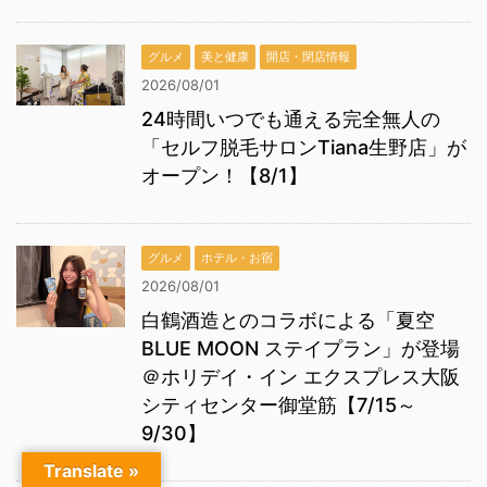
グルメ
美と健康
開店・閉店情報
2026/08/01
24時間いつでも通える完全無人の
「セルフ脱毛サロンTiana生野店」が
オープン！【8/1】
グルメ
ホテル・お宿
2026/08/01
白鶴酒造とのコラボによる「夏空
BLUE MOON ステイプラン」が登場
＠ホリデイ・イン エクスプレス大阪
シティセンター御堂筋【7/15～
9/30】
Translate »