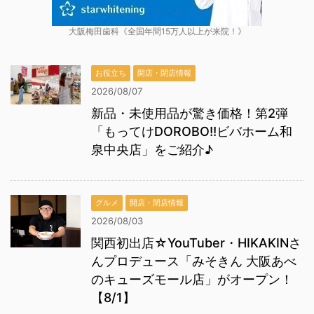
大阪梅田歯科《全国年間15万人以上が来院！》
お役立ち
開店・閉店情報
2026/08/07
新品・未使用品が驚き価格！第2弾
「もってけDOROBO!!ビバホーム和
泉中央店」をご紹介♪
グルメ
開店・閉店情報
2026/08/03
関西初出店☆YouTuber・HIKAKINさ
んプロデュース「みそきん 大阪あべ
のキューズモール店」がオープン！
【8/1】