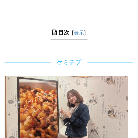
目次
[
表示
]
ケミチプ