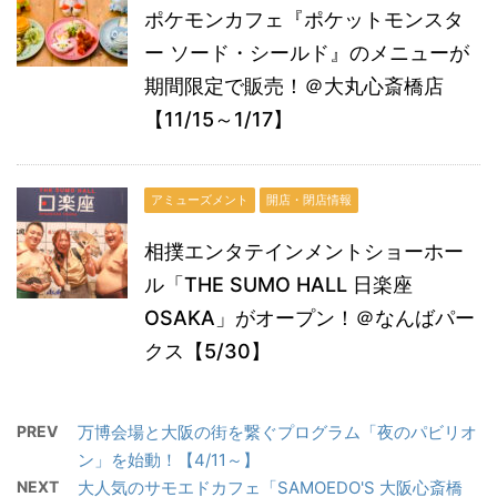
ポケモンカフェ『ポケットモンスタ
ー ソード・シールド』のメニューが
期間限定で販売！＠大丸心斎橋店
【11/15～1/17】
アミューズメント
開店・閉店情報
相撲エンタテインメントショーホー
ル「THE SUMO HALL 日楽座
OSAKA」がオープン！＠なんばパー
クス【5/30】
PREV
万博会場と大阪の街を繋ぐプログラム「夜のパビリオ
ン」を始動！【4/11～】
NEXT
大人気のサモエドカフェ「SAMOEDO'S 大阪心斎橋