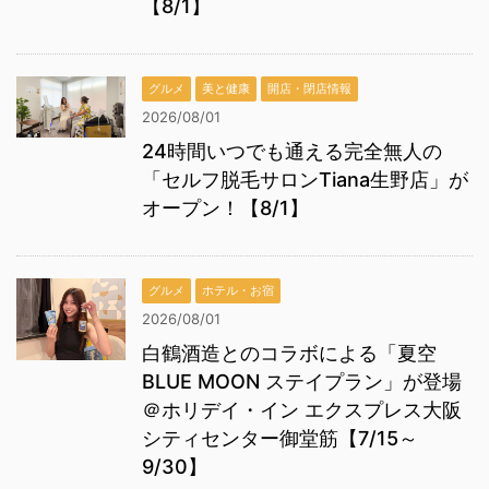
【8/1】
グルメ
美と健康
開店・閉店情報
2026/08/01
24時間いつでも通える完全無人の
「セルフ脱毛サロンTiana生野店」が
オープン！【8/1】
グルメ
ホテル・お宿
2026/08/01
白鶴酒造とのコラボによる「夏空
BLUE MOON ステイプラン」が登場
＠ホリデイ・イン エクスプレス大阪
シティセンター御堂筋【7/15～
9/30】