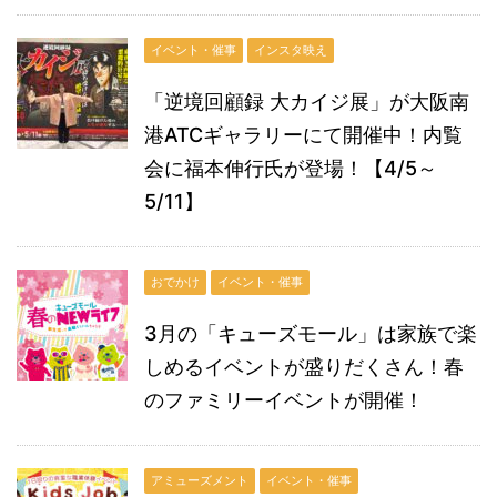
イベント・催事
インスタ映え
「逆境回顧録 大カイジ展」が大阪南
港ATCギャラリーにて開催中！内覧
会に福本伸行氏が登場！【4/5～
5/11】
おでかけ
イベント・催事
3月の「キューズモール」は家族で楽
しめるイベントが盛りだくさん！春
のファミリーイベントが開催！
アミューズメント
イベント・催事