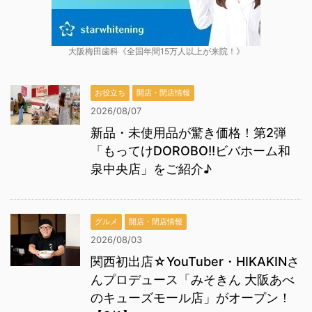
大阪梅田歯科《全国年間15万人以上が来院！》
お役立ち
開店・閉店情報
2026/08/07
新品・未使用品が驚き価格！第2弾
「もってけDOROBO!!ビバホーム和
泉中央店」をご紹介♪
グルメ
開店・閉店情報
2026/08/03
関西初出店☆YouTuber・HIKAKINさ
んプロデュース「みそきん 大阪あべ
のキューズモール店」がオープン！