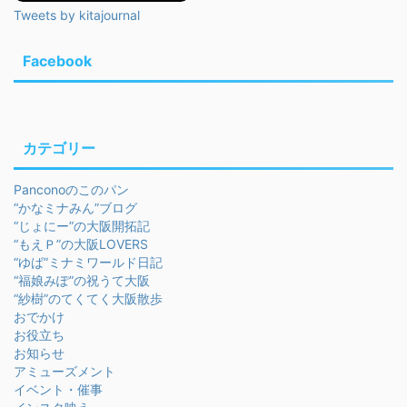
Tweets by kitajournal
Facebook
カテゴリー
Panconoのこのパン
“かなミナみん”ブログ
“じょにー”の大阪開拓記
“もえＰ”の大阪LOVERS
“ゆば”ミナミワールド日記
“福娘みぽ”の祝うて大阪
“紗樹”のてくてく大阪散歩
おでかけ
お役立ち
お知らせ
アミューズメント
イベント・催事