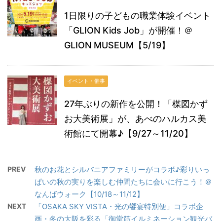
1日限りの子どもの職業体験イベント
「GLION Kids Job」が開催！＠
GLION MUSEUM【5/19】
イベント・催事
27年ぶりの新作を公開！「楳図かず
お大美術展」が、あべのハルカス美
術館にて開幕♪【9/27～11/20】
PREV
秋のお花とシルバニアファミリーがコラボ♪彩りいっ
ぱいの秋の実りを楽しむ仲間たちに会いに行こう！＠
なんばウォーク【10/18～11/12】
NEXT
「OSAKA SKY VISTA・光の饗宴特別便」コラボ企
画・冬の大阪を彩る「御堂筋イルミネーション観光バ