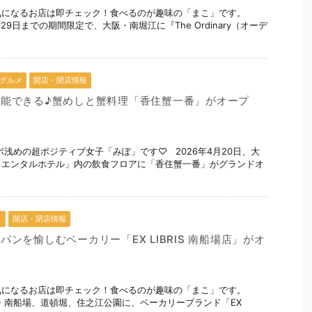
 気になるお店は即チェック！食べるのが趣味の「まこ」です。
月29日までの期間限定で、大阪・南堀江に『The Ordinary（オーデ
グルメ
開店・閉店情報
能できる♪蟹めしと蟹料理「香住蟹一番」がオープ
ボ浅めの超ポジティブ女子「みぽ」です♡ 2026年4月20日、大
リエンタルホテル」内の飲食フロアに「香住蟹一番」がグランドオ
ェ
開店・閉店情報
ンを愉しむベーカリー「EX LIBRIS 南船場店」がオ
 気になるお店は即チェック！食べるのが趣味の「まこ」です。
大阪・南船場、道頓堀、住之江公園に、ベーカリーブランド「EX