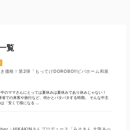
一覧
報
き価格！第2弾「もってけDOROBO!!ビバホーム和泉
て中のママさんにとっては夏休みは夏休みであり休みじゃない！
帰省での来客や旅行など、何かとバタバタする時期。 そんな中主
「安くて様になる ...
uber・HIKAKINさんプロデュース「みそきん 大阪あべ