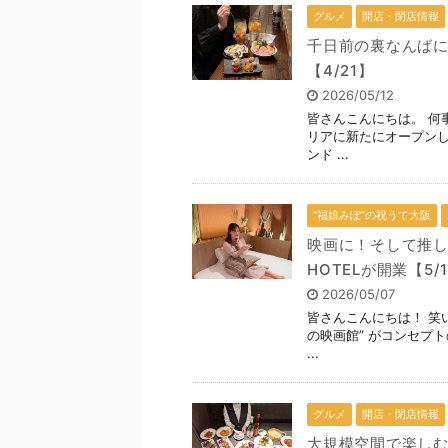
グルメ
開店・閉店情報
千日前の裏なんば
【4/21】
2026/05/12
皆さんこんにちは。 何
リアに新たにオープン
ンド ...
“福娘みぽ”の祝うて大阪
映画に！そして推し活
HOTELが開業【5/
2026/05/07
皆さんこんにちは！ 笑
の映画館” がコンセプトのホ
...
グルメ
開店・閉店情報
大規模空間で楽しむ