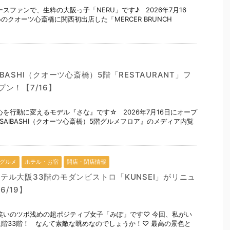
スファンで、生粋の大阪っ子「NERU」です♪ 2026年7月16
クオーツ心斎橋に関西初出店した「MERCER BRUNCH
SAIBASHI（クオーツ心斎橋）5階「RESTAURANT」フ
ン！【7/16】
心を行動に変えるモデル『さな』です☆ 2026年7月16日にオープ
INSAIBASHI（クオーツ心斎橋）5階グルメフロア』のメディア内覧
グルメ
ホテル・お宿
開店・閉店情報
テル大阪33階のモダンビストロ「KUNSEI」がリニュ
/19】
笑いのツボ浅めの超ポジティブ女子「みぽ」です♡ 今回、私がい
階33階！ なんて素敵な眺めなのでしょうか！♡ 最高の景色と