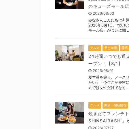
のキューズモール店
2026/08/03
みなさんこんにちは♪ 
2026年8月1日、You
モール店」がついに関 ..
グルメ
美と健康
開店
24時間いつでも通
ープン！【8/1】
2026/08/01
夏本番を迎え、ノースリ
たい」「今年こそ美容に
近では女性だけでなく、男
グルメ
開店・閉店情報
焼きたてフレンチトー
SHINSAIBASH
2026/07/27