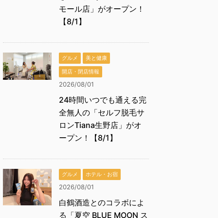
モール店」がオープン！
【8/1】
グルメ
美と健康
開店・閉店情報
2026/08/01
24時間いつでも通える完
全無人の「セルフ脱毛サ
ロンTiana生野店」がオ
ープン！【8/1】
グルメ
ホテル・お宿
2026/08/01
白鶴酒造とのコラボによ
る「夏空 BLUE MOON ス