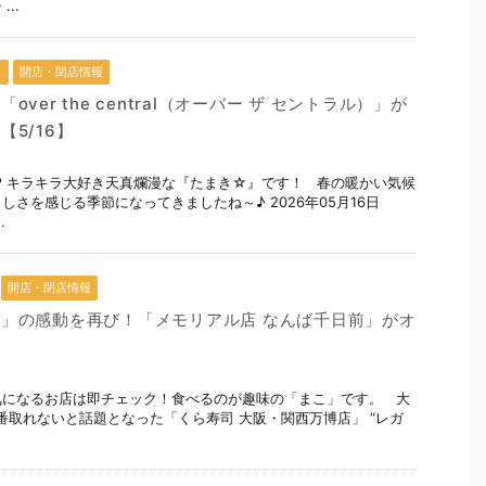
..
ェ
開店・閉店情報
ver the central（オーバー ザ セントラル）」が
5/16】
 キラキラ大好き天真爛漫な『たまき☆』です！ 春の暖かい気候
さを感じる季節になってきましたね～♪ 2026年05月16日
.
開店・閉店情報
」の感動を再び！「メモリアル店 なんば千日前」がオ
気になるお店は即チェック！食べるのが趣味の「まこ」です。 大
番取れないと話題となった「くら寿司 大阪・関西万博店」 “レガ