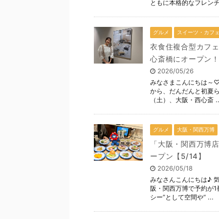
ともに本格的なフレンチ .
グルメ
スイーツ・カフ
衣食住複合型カフェ「o
心斎橋にオープン！【
2026/05/26
みなさまこんにちは～♡
から、だんだんと初夏らし
（土）、大阪・西心斎 ..
グルメ
大阪・関西万博
「大阪・関西万博店
ープン【5/14】
2026/05/18
みなさんこんにちは♪ 
阪・関西万博で予約が1
シー”として空間や“ ...