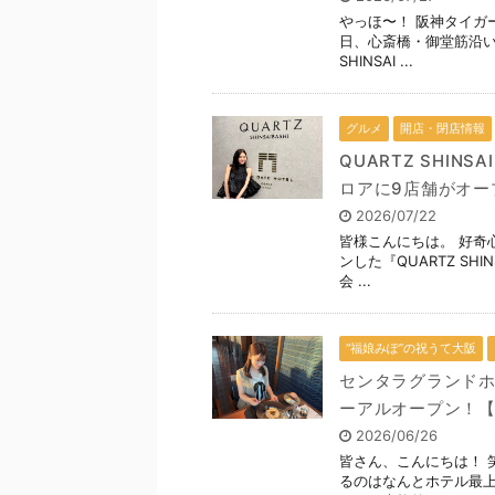
やっほ〜！ 阪神タイガー
日、心斎橋・御堂筋沿いの
SHINSAI ...
グルメ
開店・閉店情報
QUARTZ SHIN
ロアに9店舗がオープ
2026/07/22
皆様こんにちは。 好奇
ンした『QUARTZ SH
会 ...
“福娘みぽ”の祝うて大阪
センタラグランドホ
ーアルオープン！【6
2026/06/26
皆さん、こんにちは！ 
るのはなんとホテル最上