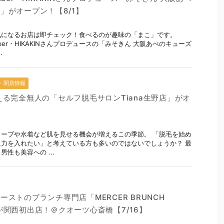
」がオープン！【8/1】
気になるお店は即チェック！食べるのが趣味の「まこ」です。
Tuber・HIKAKINさんプロデュースの「みそきん 大阪あべのキューズ
.
・閉店情報
える完全無人の「セルフ脱毛サロンTiana生野店」がオ
ーブや水着など肌を見せる機会が増えるこの季節。 「脱毛を始め
力を入れたい」と考えている方も多いのではないでしょうか？ 最
性も美容への ...
ストのブランチ専門店「MERCER BRUNCH
I」が関西初出店！＠クオーツ心斎橋【7/16】