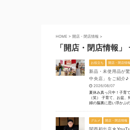
HOME
>
開店・閉店情報
>
「開店・閉店情報」 
お役立ち
開店・閉店情
新品・未使用品が驚
中央店」をご紹介♪
2026/08/07
夏休み真っ只中！子育
（笑） 子育て、お盆、
婦の脳裏に思い浮かぶのは
グルメ
開店・閉店情報
関西初出店☆YouT