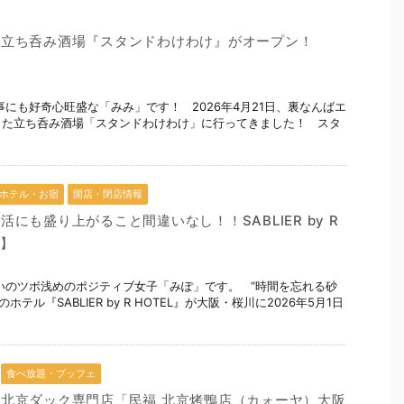
に立ち呑み酒場『スタンドわけわけ』がオープン！
事にも好奇心旺盛な「みみ」です！ 2026年4月21日、裏なんばエ
した立ち呑み酒場「スタンドわけわけ」に行ってきました！ スタ
ホテル・お宿
開店・閉店情報
にも盛り上がること間違いなし！！SABLIER by R
1】
いのツボ浅めのポジティブ女子「みぽ」です。 “時間を忘れる砂
テル『SABLIER by R HOTEL』が大阪・桜川に2026年5月1日
食べ放題・ブッフェ
北京ダック専門店「民福 北京烤鴨店（カォーヤ）大阪