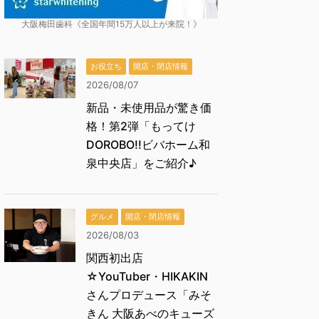
大阪梅田歯科《全国年間15万人以上が来院！》
お役立ち
開店・閉店情報
2026/08/07
新品・未使用品が驚き価
格！第2弾「もってけ
DOROBO!!ビバホーム和
泉中央店」をご紹介♪
グルメ
開店・閉店情報
2026/08/03
関西初出店
☆YouTuber・HIKAKIN
さんプロデュース「みそ
きん 大阪あべのキューズ