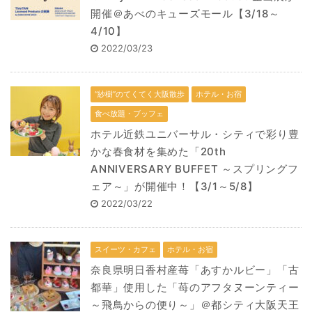
開催＠あべのキューズモール【3/18～
4/10】
2022/03/23
“紗樹”のてくてく大阪散歩
ホテル・お宿
食べ放題・ブッフェ
ホテル近鉄ユニバーサル・シティで彩り豊
かな春食材を集めた「20th
ANNIVERSARY BUFFET ～スプリングフ
ェア～」が開催中！【3/1～5/8】
2022/03/22
スイーツ・カフェ
ホテル・お宿
奈良県明日香村産苺「あすかルビー」「古
都華」使用した「苺のアフタヌーンティー
～飛鳥からの便り～」＠都シティ大阪天王