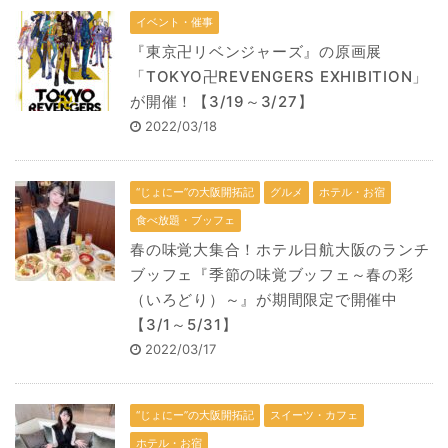
イベント・催事
『東京卍リベンジャーズ』の原画展
「TOKYO卍REVENGERS EXHIBITION」
が開催！【3/19～3/27】
2022/03/18
“じょにー”の大阪開拓記
グルメ
ホテル・お宿
食べ放題・ブッフェ
春の味覚大集合！ホテル日航大阪のランチ
ブッフェ『季節の味覚ブッフェ～春の彩
（いろどり）～』が期間限定で開催中
【3/1～5/31】
2022/03/17
“じょにー”の大阪開拓記
スイーツ・カフェ
ホテル・お宿