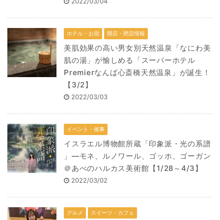
2022/03/04
ホテル・お宿
開店・閉店情報
美肌効果の高い男女別天然温泉「なにわ美
肌の湯」が愉しめる「スーパーホテル
Premierなんば心斎橋天然温泉」が誕生！
【3/2】
2022/03/03
イベント・催事
イスラエル博物館所蔵「印象派・光の系譜
」―モネ、ルノワール、ゴッホ、ゴーガン
＠あべのハルカス美術館【1/28～4/3】
2022/03/02
グルメ
スイーツ・カフェ