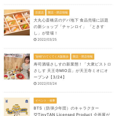
百貨店
開店・閉店情報
大丸心斎橋店のデパ地下 食品売場に話題
の新ショップ「チャンロイ」 「ときす
し」が登場！
2022/03/25
“紗樹”のてくてく大阪散歩
開店・閉店情報
寿司酒場さしすの新業態！「大衆ビストロ
さしす 天王寺MIO店」が天王寺ミオにオ
ープン♪【3/24】
2022/03/24
イベント・催事
BTS（防弾少年団）のキャラクター
♡TinyTAN Licensed Product 企画展が