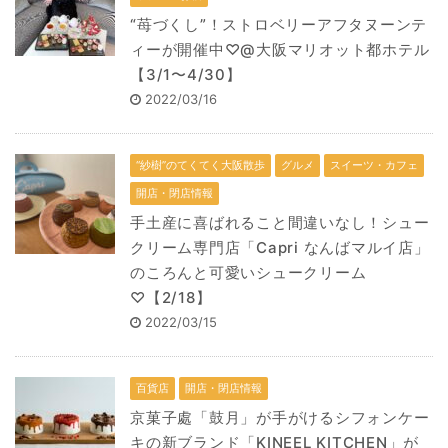
“苺づくし”！ストロベリーアフタヌーンテ
ィーが開催中♡@大阪マリオット都ホテル
【3/1〜4/30】
2022/03/16
“紗樹”のてくてく大阪散歩
グルメ
スイーツ・カフェ
開店・閉店情報
手土産に喜ばれること間違いなし！シュー
クリーム専門店「Capri なんばマルイ店」
のころんと可愛いシュークリーム
♡【2/18】
2022/03/15
百貨店
開店・閉店情報
京菓子處「鼓月」が手がけるシフォンケー
キの新ブランド「KINEEL KITCHEN」が