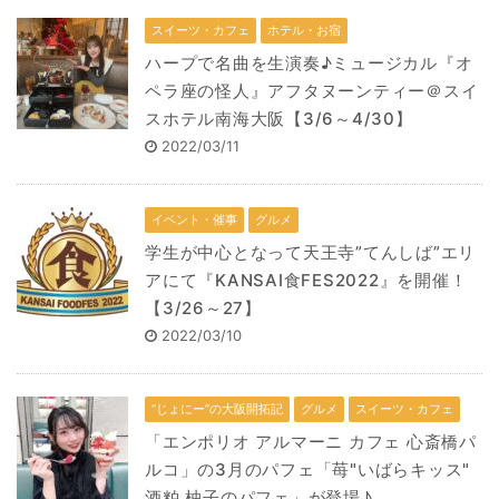
スイーツ・カフェ
ホテル・お宿
ハープで名曲を生演奏♪ミュージカル『オ
ペラ座の怪人』アフタヌーンティー＠スイ
スホテル南海大阪【3/6～4/30】
2022/03/11
イベント・催事
グルメ
学生が中心となって天王寺”てんしば”エリ
アにて『KANSAI食FES2022』を開催！
【3/26～27】
2022/03/10
“じょにー”の大阪開拓記
グルメ
スイーツ・カフェ
「エンポリオ アルマーニ カフェ 心斎橋パ
ルコ」の3月のパフェ「苺"いばらキッス"
酒粕 柚子のパフェ」が登場♪