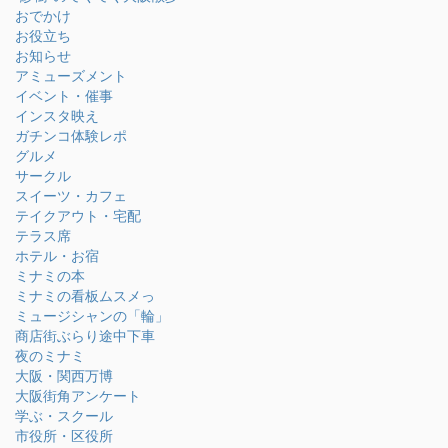
おでかけ
お役立ち
お知らせ
アミューズメント
イベント・催事
インスタ映え
ガチンコ体験レポ
グルメ
サークル
スイーツ・カフェ
テイクアウト・宅配
テラス席
ホテル・お宿
ミナミの本
ミナミの看板ムスメっ
ミュージシャンの「輪」
商店街ぶらり途中下車
夜のミナミ
大阪・関西万博
大阪街角アンケート
学ぶ・スクール
市役所・区役所