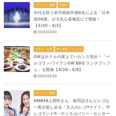
イベント・催事
百貨店
次代を担う若手精鋭作家6名による「日本
画G6展」が大丸心斎橋店にて開催！
【3/30～4/5】
2022/03/30
ホテル・お宿
食べ放題・ブッフェ
GWはホテルの屋上でバカンス気分！「ペ
ルゴラ ハワイアンGW BBQ ランチブッフ
ェ」を開催【4/29～5/8】
2022/03/29
イベント・催事
NMB48上西怜さん、南羽諒さんとレゴな
一夜が楽しめる「大人のレゴ®ナイト」♡
レゴランド®・ディスカバリー・センター