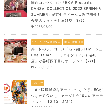
関西コレクション「EXIA Presents
KANSAI COLLECTION 2022 SPRING＆
SUMMER」が京セラドーム大阪で開催！
会場のようすをお届け♡【3/5】
2022/03/06
“じょにー”の大阪開拓記
開店・閉店情報
丼一杯のフルコース「らぁ麺フロマージュ
Doe Italian（ドゥエイタリアン）谷町
店」が谷町四丁目にオープン！【2/1】
2022/03/05
お知らせ
「#大阪環状線をアートでつなぐぞ」5Gが
つながる各駅をイメージした19人のアーテ
ィスト！【2/10～3/31】