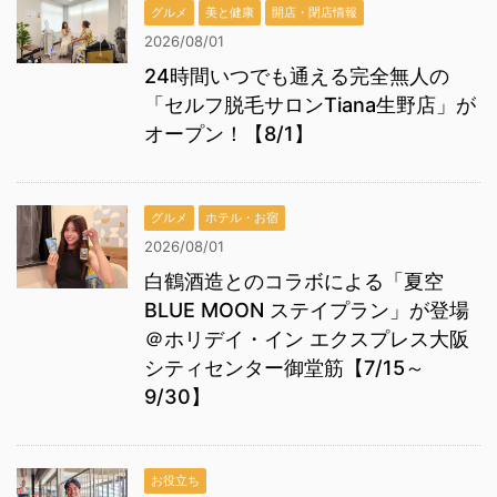
グルメ
美と健康
開店・閉店情報
2026/08/01
24時間いつでも通える完全無人の
「セルフ脱毛サロンTiana生野店」が
オープン！【8/1】
グルメ
ホテル・お宿
2026/08/01
白鶴酒造とのコラボによる「夏空
BLUE MOON ステイプラン」が登場
＠ホリデイ・イン エクスプレス大阪
シティセンター御堂筋【7/15～
9/30】
お役立ち