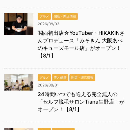
グルメ
開店・閉店情報
2026/08/03
関西初出店☆YouTuber・HIKAKINさ
んプロデュース「みそきん 大阪あべ
のキューズモール店」がオープン！
【8/1】
グルメ
美と健康
開店・閉店情報
2026/08/01
24時間いつでも通える完全無人の
「セルフ脱毛サロンTiana生野店」が
オープン！【8/1】