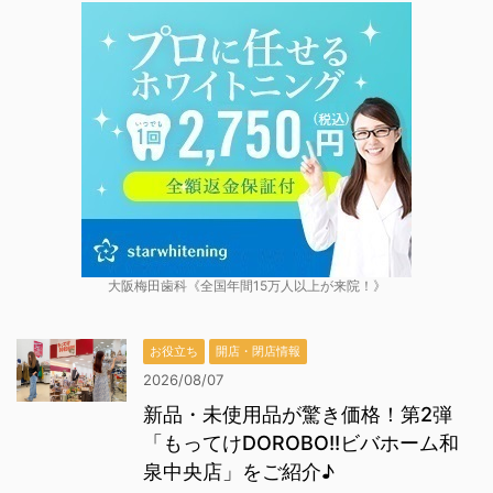
大阪梅田歯科《全国年間15万人以上が来院！》
お役立ち
開店・閉店情報
2026/08/07
新品・未使用品が驚き価格！第2弾
「もってけDOROBO!!ビバホーム和
泉中央店」をご紹介♪