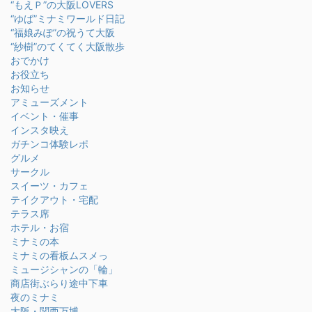
“もえＰ”の大阪LOVERS
“ゆば”ミナミワールド日記
“福娘みぽ”の祝うて大阪
“紗樹”のてくてく大阪散歩
おでかけ
お役立ち
お知らせ
アミューズメント
イベント・催事
インスタ映え
ガチンコ体験レポ
グルメ
サークル
スイーツ・カフェ
テイクアウト・宅配
テラス席
ホテル・お宿
ミナミの本
ミナミの看板ムスメっ
ミュージシャンの「輪」
商店街ぶらり途中下車
夜のミナミ
大阪・関西万博