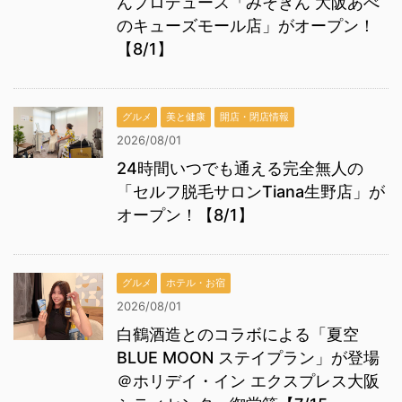
んプロデュース「みそきん 大阪あべ
のキューズモール店」がオープン！
【8/1】
グルメ
美と健康
開店・閉店情報
2026/08/01
24時間いつでも通える完全無人の
「セルフ脱毛サロンTiana生野店」が
オープン！【8/1】
グルメ
ホテル・お宿
2026/08/01
白鶴酒造とのコラボによる「夏空
BLUE MOON ステイプラン」が登場
＠ホリデイ・イン エクスプレス大阪