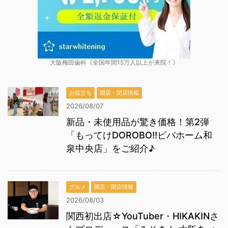
大阪梅田歯科《全国年間15万人以上が来院！》
お役立ち
開店・閉店情報
2026/08/07
新品・未使用品が驚き価格！第2弾
「もってけDOROBO!!ビバホーム和
泉中央店」をご紹介♪
グルメ
開店・閉店情報
2026/08/03
関西初出店☆YouTuber・HIKAKINさ