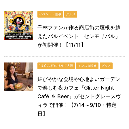
イベント・催事
グルメ
千林ファンが作る商店街の垣根を越
えたバルイベント「センモリバル」
が初開催！【11/11】
“福娘みぽ”の祝うて大阪
インスタ映え
グルメ
煌びやかな会場や心地よいガーデン
で楽しむ夜カフェ『Glitter Night
Café ＆ Beer』がセントグレースヴ
ィラで開催！【7/14～9/10・特定
日】