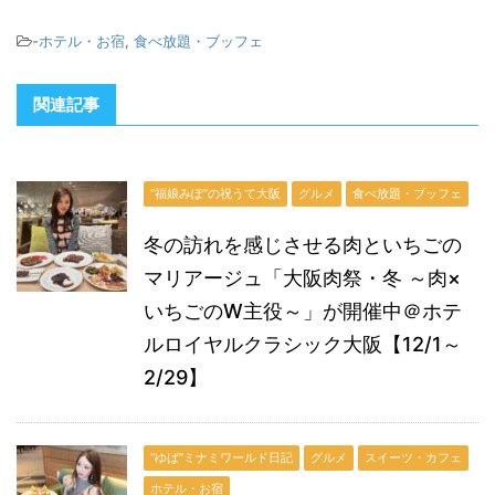
-
ホテル・お宿
,
食べ放題・ブッフェ
関連記事
“福娘みぽ”の祝うて大阪
グルメ
食べ放題・ブッフェ
冬の訪れを感じさせる肉といちごの
マリアージュ「大阪肉祭・冬 ～肉×
いちごのW主役～」が開催中＠ホテ
ルロイヤルクラシック大阪【12/1～
2/29】
“ゆば”ミナミワールド日記
グルメ
スイーツ・カフェ
ホテル・お宿