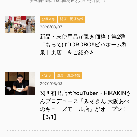
大阪梅田歯科《全国年間15万人以上が来院！》
お役立ち
開店・閉店情報
2026/08/07
新品・未使用品が驚き価格！第2弾
「もってけDOROBO!!ビバホーム和
泉中央店」をご紹介♪
グルメ
開店・閉店情報
2026/08/03
関西初出店☆YouTuber・HIKAKINさ
んプロデュース「みそきん 大阪あべ
のキューズモール店」がオープン！
【8/1】