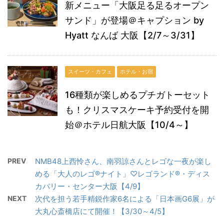
新メニュー「大阪足る足るオープン
サンド」が登場＠キャプション by
Hyatt なんば 大阪【2/7～3/31】
スイーツ・カフェ
ホテル・お宿
16種類が楽しめるプチガトーセット
も！クリスマスケーキ予約受付を開
始＠ホテル日航大阪【10/4～】
PREV
NMB48上西怜さん、南羽諒さんとレゴな一夜が楽し
める「大人のレゴ®ナイト」♡レゴランド®・ディス
カバリー・センター大阪【4/9】
NEXT
次代を担う若手精鋭作家6名による「日本画G6展」が
大丸心斎橋店にて開催！【3/30～4/5】