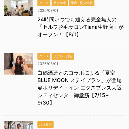
グルメ
美と健康
開店・閉店情報
2026/08/01
24時間いつでも通える完全無人の
「セルフ脱毛サロンTiana生野店」が
オープン！【8/1】
グルメ
ホテル・お宿
2026/08/01
白鶴酒造とのコラボによる「夏空
BLUE MOON ステイプラン」が登場
＠ホリデイ・イン エクスプレス大阪
シティセンター御堂筋【7/15～
9/30】
お役立ち