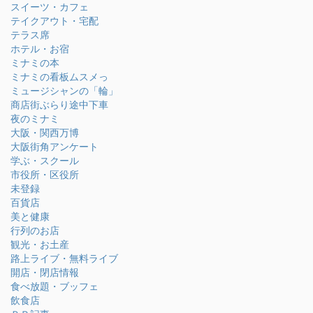
スイーツ・カフェ
テイクアウト・宅配
テラス席
ホテル・お宿
ミナミの本
ミナミの看板ムスメっ
ミュージシャンの「輪」
商店街ぶらり途中下車
夜のミナミ
大阪・関西万博
大阪街角アンケート
学ぶ・スクール
市役所・区役所
未登録
百貨店
美と健康
行列のお店
観光・お土産
路上ライブ・無料ライブ
開店・閉店情報
食べ放題・ブッフェ
飲食店