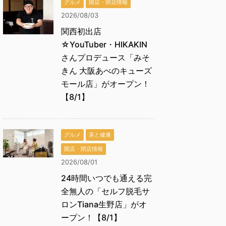
グルメ
開店・閉店情報
2026/08/03
関西初出店
☆YouTuber・HIKAKIN
さんプロデュース「みそ
きん 大阪あべのキューズ
モール店」がオープン！
【8/1】
グルメ
美と健康
開店・閉店情報
2026/08/01
24時間いつでも通える完
全無人の「セルフ脱毛サ
ロンTiana生野店」がオ
ープン！【8/1】