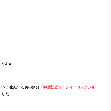
」
です☆
サロンが集結する美の祭典
「御堂筋ビューティーコレクショ
ました！