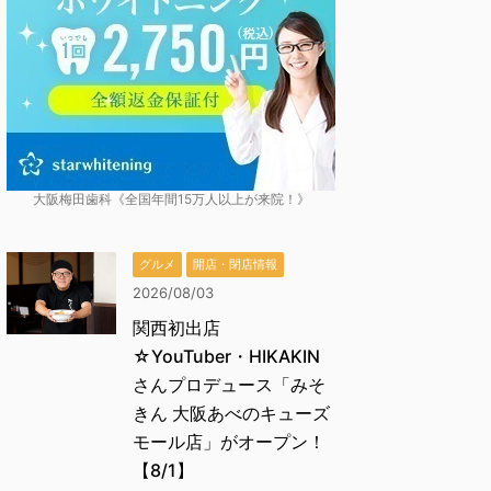
大阪梅田歯科《全国年間15万人以上が来院！》
グルメ
開店・閉店情報
2026/08/03
関西初出店
☆YouTuber・HIKAKIN
さんプロデュース「みそ
きん 大阪あべのキューズ
モール店」がオープン！
【8/1】