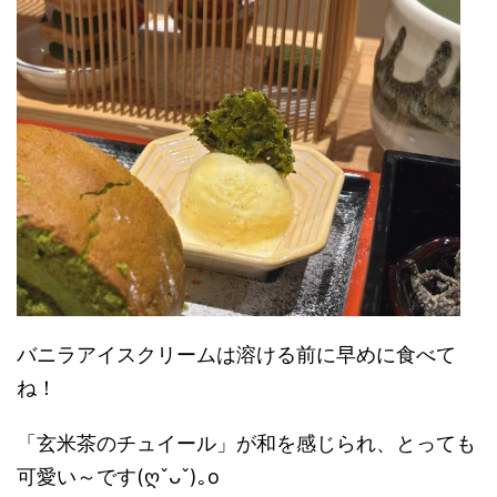
バニラアイスクリームは溶ける前に早めに食べて
ね！
「玄米茶のチュイール」が和を感じられ、とっても
可愛い～です
(ღˇᴗˇ)｡o