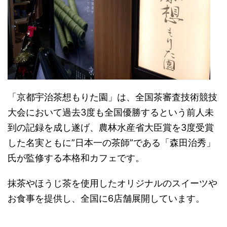
「京都宇治茶想もりた園」は、全国茶審査技術競技
大会において過去3度も全国優勝するという前人未
到の記録を成し遂げ、農林水産省大臣賞を3度受賞
した名実ともに”日本一の茶師”である「森田治秀」
氏が監修する本格和カフェです。
抹茶やほうじ茶を使用したオリジナルのスイーツや
お食事を提供し、全国に6店舗展開しています。