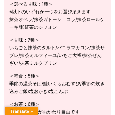
＜選べる甘味：1種＞
※以下のいずれか一つをお選び頂きます
抹茶オペラ/抹茶ガトーショコラ/抹茶ロールケ
ーキ/和紅茶のシフォン
＜甘味：7種＞
いちごと抹茶のタルト/バニラマカロン/抹茶サ
ブレ/抹茶ミルフィーユ/いちご大福/抹茶ぜん
ざい/抹茶ミルクプリン
＜軽食：5種＞
季節の温茶そば/鮭いくらおむすび/季節の炊き
込みご飯/塩おかき/塩こんぶ
＜お茶：6種＞
Translate »
※6種類のお茶がおかわり自由です