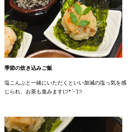
季節の炊き込みご飯
塩こんぶと一緒にいただくといい加減の塩っ気を感
じられ、お茶も進みます
(੭*ˊᵕˋ)੭