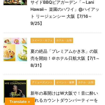
サイドBBQビアガーデン「～Lani
Hawaii～ 楽園のハワイ」@ハイアッ
ト リージェンシー 大阪【7/16～
9/25】
スイーツ・カフェ
ホテル・お宿
夏の絶品「プレミアムかき氷」の販
売を開始！＠ホテル日航大阪【7/1～
8/31】
アミューズメント
イベント・催事
ホテル・お宿
新年の幕開けはW大阪で！音に酔い
しれるカウントダウンパーティーを
Translate »