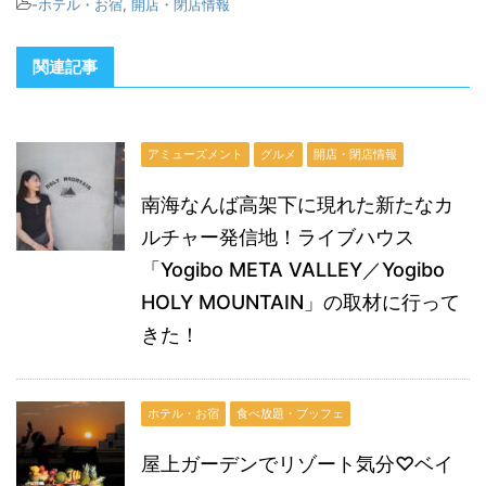
-
ホテル・お宿
,
開店・閉店情報
関連記事
アミューズメント
グルメ
開店・閉店情報
南海なんば高架下に現れた新たなカ
ルチャー発信地！ライブハウス
「Yogibo META VALLEY／Yogibo
HOLY MOUNTAIN」の取材に行って
きた！
ホテル・お宿
食べ放題・ブッフェ
屋上ガーデンでリゾート気分♡ベイ