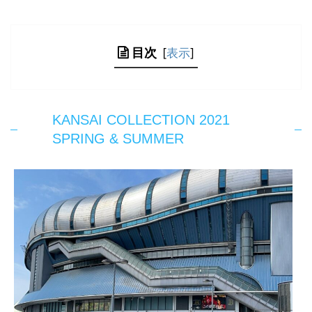
目次
[
表示
]
KANSAI COLLECTION 2021
SPRING & SUMMER