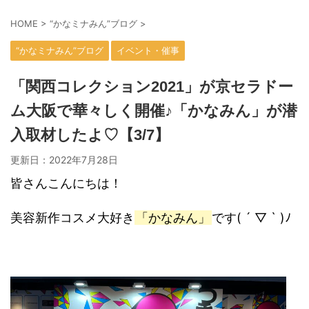
HOME
>
“かなミナみん”ブログ
>
“かなミナみん”ブログ
イベント・催事
「関西コレクション2021」が京セラドー
ム大阪で華々しく開催♪「かなみん」が潜
入取材したよ♡【3/7】
更新日：
2022年7月28日
皆さんこんにちは！
美容新作コスメ大好き
「かなみん」
です( ´ ▽ ` )ﾉ