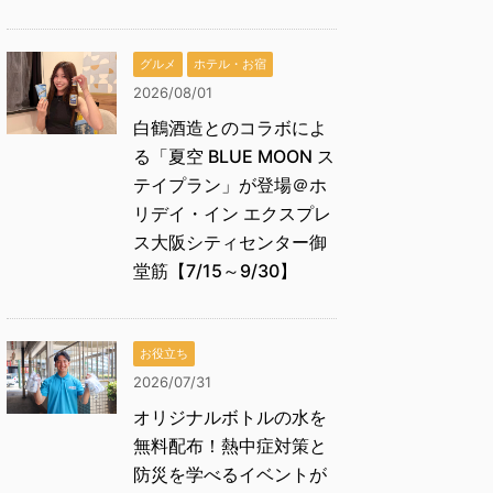
グルメ
ホテル・お宿
2026/08/01
白鶴酒造とのコラボによ
る「夏空 BLUE MOON ス
テイプラン」が登場＠ホ
リデイ・イン エクスプレ
ス大阪シティセンター御
堂筋【7/15～9/30】
お役立ち
2026/07/31
オリジナルボトルの水を
無料配布！熱中症対策と
防災を学べるイベントが