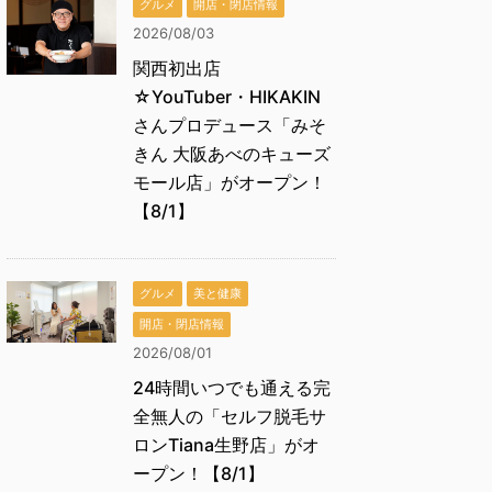
グルメ
開店・閉店情報
2026/08/03
関西初出店
☆YouTuber・HIKAKIN
さんプロデュース「みそ
きん 大阪あべのキューズ
モール店」がオープン！
【8/1】
グルメ
美と健康
開店・閉店情報
2026/08/01
24時間いつでも通える完
全無人の「セルフ脱毛サ
ロンTiana生野店」がオ
ープン！【8/1】