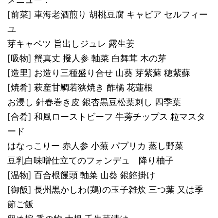
[前菜] 車海老酒煎り 胡桃豆腐 キャビア セルフィー
ユ
芽キャベツ 旨出しジュレ 露生姜
[吸物] 蟹真丈 撥人参 軸菜 白舞茸 木の芽
[造里] お造り三種盛り合せ 山葵 芽紫蘇 穂紫蘇
[焼肴] 萩産甘鯛若狭焼き 酢橘 花蓮根
お浸し 針春巻き皮 銀杏黒豆松葉刺し 四季葉
[合肴] 和風ローストビーフ 牛蒡チップス 粒マスタ
ード
はなっこりー 赤人参 小蕪 パプリカ 蒸し野菜
豆乳白味噌仕立てのフォンデュ 降り柚子
[温物] 百合根饅頭 軸菜 山葵 銀餡掛け
[御飯] 長州黒かしわ(鶏)の玉子雑炊 三つ葉 又は季
節ご飯