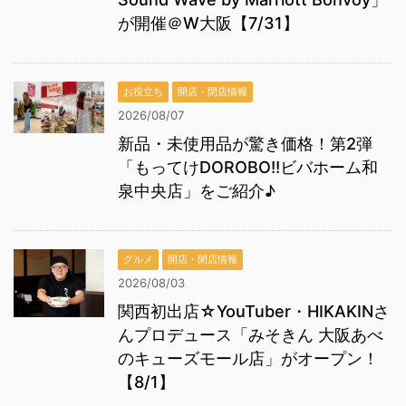
が開催＠W大阪【7/31】
お役立ち
開店・閉店情報
2026/08/07
新品・未使用品が驚き価格！第2弾
「もってけDOROBO!!ビバホーム和
泉中央店」をご紹介♪
グルメ
開店・閉店情報
2026/08/03
関西初出店☆YouTuber・HIKAKINさ
んプロデュース「みそきん 大阪あべ
のキューズモール店」がオープン！
【8/1】