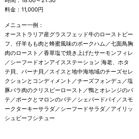
時間：18:00～21:30
料金：11,000円
メニュー一例：
オーストラリア産グラスフェッド牛のローストビー
フ、仔羊もも肉と蜂蜜風味のポークハム／七面鳥胸
肉のロースト／香草塩で焼き上げたサーモンフィレ
／シーフードオンアイスステーション 海老、ホタ
テ貝、パーナ貝／スイスと地中海地域のチーズセレ
クションとコンディメント／チーズフォンデュ／塩
豚バラ肉のクリスピーロースト／鴨とオレンジのパ
テ／ポークとマロンのパテ／シェパードパイ／スモ
ークターキーサラダ／シーフードサラダ／アイリッ
シュビーフシチュー