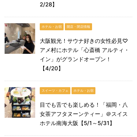
2/28】
ホテル・お宿
開店・閉店情報
大阪観光！サウナ好きの女性必見♡
アメ村にホテル「心斎橋 アルティ・
イン」がグランドオープン！
【4/20】
スイーツ・カフェ
ホテル・お宿
目でも舌でも楽しめる！「福岡・八
女茶アフタヌーンティー」＠スイス
ホテル南海大阪【5/1～5/31】