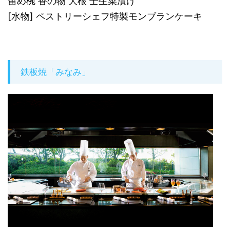
留め椀 香の物 大根 壬生菜漬け
[水物] ペストリーシェフ特製モンブランケーキ
鉄板焼「みなみ」