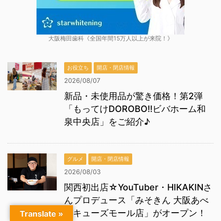
大阪梅田歯科《全国年間15万人以上が来院！》
お役立ち
開店・閉店情報
2026/08/07
新品・未使用品が驚き価格！第2弾
「もってけDOROBO!!ビバホーム和
泉中央店」をご紹介♪
グルメ
開店・閉店情報
2026/08/03
関西初出店☆YouTuber・HIKAKINさ
んプロデュース「みそきん 大阪あべ
のキューズモール店」がオープン！
Translate »