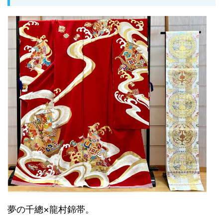
夢の千總×龍村錦帯。