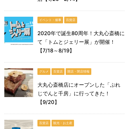
イベント・催事
百貨店
2020年で誕生80周年！大丸心斎橋に
て「トムとジェリー展」が開催！
【7/18～8/19】
グルメ
百貨店
開店・閉店情報
大丸心斎橋店にオープンした「ぷれ
じでんと千房」に行ってきた！
【9/20】
百貨店
観光・お土産