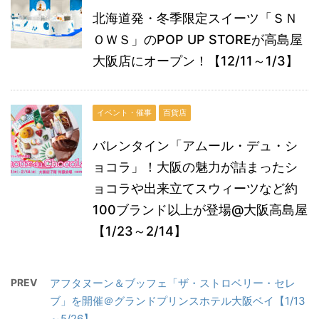
北海道発・冬季限定スイーツ「ＳＮ
ＯＷＳ」のPOP UP STOREが高島屋
大阪店にオープン！【12/11～1/3】
イベント・催事
百貨店
バレンタイン「アムール・デュ・シ
ョコラ」！大阪の魅力が詰まったシ
ョコラや出来立てスウィーツなど約
100ブランド以上が登場@大阪高島屋
【1/23～2/14】
PREV
アフタヌーン＆ブッフェ「ザ・ストロベリー・セレ
ブ」を開催＠グランドプリンスホテル大阪ベイ【1/13
～5/26】