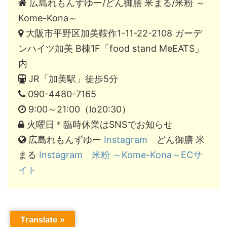
広島れもんずゆー/どん御膳 米まる/米粉 ～
Kome-Kona～
大阪市平野区加美鞍作1-11-22-2108 ガーデ
ンハイツ加美 B棟1F「food stand MeEATS」
内
JR「加美駅」徒歩5分
090-4480-7165
9:00～21:00（lo20:30）
火曜日＊臨時休業はSNSでお知らせ
広島れもんずゆー
Instagram
どん御膳 米
まる
Instagram
米粉 ～Kome-Kona～ECサ
イト
Translate »