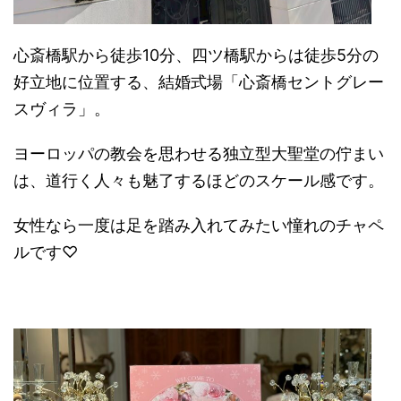
心斎橋駅から徒歩
10
分、四ツ橋駅からは徒歩
5
分の
好立地に位置する、結婚式場「心斎橋セントグレー
スヴィラ」。
ヨーロッパの教会を思わせる独立型大聖堂の佇まい
は、道行く人々も魅了するほどのスケール感です。
女性なら一度は足を踏み入れてみたい憧れのチャペ
ルです♡