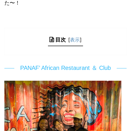
た〜！
目次
[
表示
]
PANAF’ African Restaurant ＆ Club