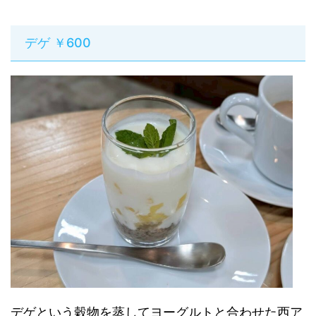
デゲ ￥600
デゲという穀物を蒸してヨーグルトと合わせた西ア