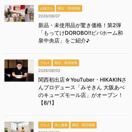
お役立ち
開店・閉店情報
2026/08/07
新品・未使用品が驚き価格！第2弾
「もってけDOROBO!!ビバホーム和
泉中央店」をご紹介♪
グルメ
開店・閉店情報
2026/08/03
関西初出店☆YouTuber・HIKAKINさ
んプロデュース「みそきん 大阪あべ
のキューズモール店」がオープン！
【8/1】
グルメ
美と健康
開店・閉店情報