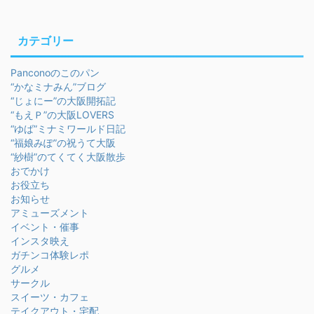
カテゴリー
Panconoのこのパン
“かなミナみん”ブログ
“じょにー”の大阪開拓記
“もえＰ”の大阪LOVERS
“ゆば”ミナミワールド日記
“福娘みぽ”の祝うて大阪
“紗樹”のてくてく大阪散歩
おでかけ
お役立ち
お知らせ
アミューズメント
イベント・催事
インスタ映え
ガチンコ体験レポ
グルメ
サークル
スイーツ・カフェ
テイクアウト・宅配