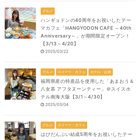
グルメ
ハンギョドンの40周年をお祝いしたテー
マカフェ「HANGYODON CAFE ～40th
Anniversary～」が期間限定オープン！
【3/13～4/20】
2025/03/22
グルメ
スイーツ・カフェ
ホテル・お宿
福岡県産の特産品を使用した「あまおう＆
八女茶 アフタヌーンティー」＠スイスホ
テル南海大阪【3/1～4/30】
2025/03/04
グルメ
スイーツ・カフェ
はぴだんぶい結成5周年をお祝いしたテー