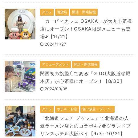
グルメ
百貨店
開店・閉店情報
「カービィカフェ OSAKA」が大丸心斎橋
店にオープン！OSAKA限定メニューも登
場♪【11/21】
2024/11/27
アミューズメント
開店・閉店情報
関西初の旗艦店である「GiGO大阪道頓堀
本店」が心斎橋にオープン！【8/30】
2024/09/05
グルメ
ホテル・お宿
食べ放題・ブッフェ
「北海道フェア ブッフェ」で北海道の人
気ラーメン店とのコラボも♪＠グランドプ
リンスホテル大阪ベイ【9/7～10/31】