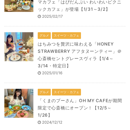
マカフェ「はぴだんぶい わいわいピクニ
ックカフェ」が登場【1/31～3/2】
2025/02/17
グルメ
スイーツ・カフェ
はちみつを贅沢に味わえる「HONEY
STRAWBERRY アフタヌーンティー」＠
心斎橋セントグレースヴィラ【1/4～
3/14・特定日】
2025/01/16
グルメ
スイーツ・カフェ
「くまのプーさん」OH MY CAFEが期間
限定で心斎橋にオープン！【12/5～
1/26】
2024/12/12