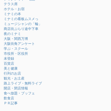
テラス席
ホテル・お宿
ミナミの本
ミナミの看板ムスメっ
ミュージシャンの「輪」
商店街ぶらり途中下車
夜のミナミ
大阪・関西万博
大阪街角アンケート
学ぶ・スクール
市役所・区役所
未登録
百貨店
美と健康
行列のお店
観光・お土産
路上ライブ・無料ライブ
開店・閉店情報
食べ放題・ブッフェ
飲食店
ＰＲ記事