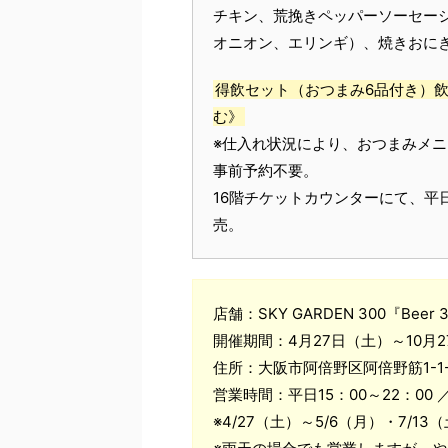
チキン、荒挽きペッパーソーセー
オニオン、エリンギ）、焼きおに
得飲セット（おつまみ6品付き）飲
む》
※仕入れ状況により、おつまみメ
事前予約不要。
16階チケットカウンターにて、平日は15
売。
店舗：SKY GARDEN 300『Beer 
開催期間：4月27日（土）～10月
住所：大阪市阿倍野区阿倍野筋1-1-
営業時間：平日15：00～22：00 ／土
※4/27（土）～5/6（月）・7/1