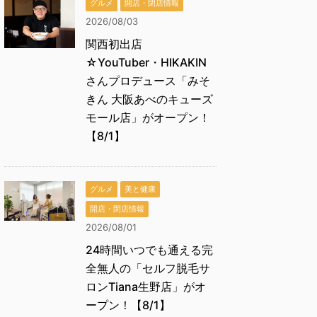
グルメ
開店・閉店情報
2026/08/03
関西初出店
☆YouTuber・HIKAKIN
さんプロデュース「みそ
きん 大阪あべのキューズ
モール店」がオープン！
【8/1】
グルメ
美と健康
開店・閉店情報
2026/08/01
24時間いつでも通える完
全無人の「セルフ脱毛サ
ロンTiana生野店」がオ
ープン！【8/1】