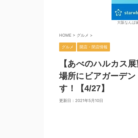
大阪なんば
HOME
>
グルメ
>
グルメ
開店・閉店情報
【あべのハルカス展望
場所にビアガーデン「
す！【4/27】
更新日：
2021年5月10日