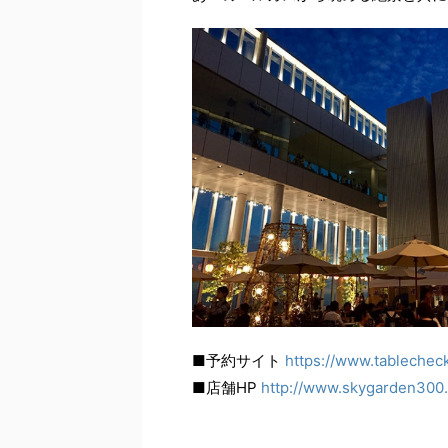
■予約サイト
https://www.tableche
■店舗HP
http://www.skygarden300