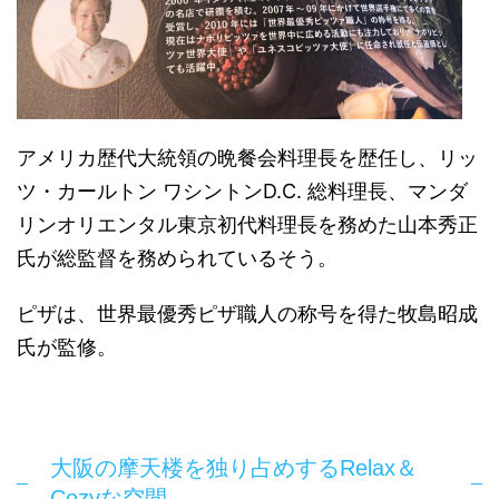
アメリカ歴代大統領の晩餐会料理長を歴任し、リッ
ツ・カールトン ワシントンD.C. 総料理長、マンダ
リンオリエンタル東京初代料理長を務めた山本秀正
氏が総監督を務められているそう。
ピザは、世界最優秀ピザ職人の称号を得た牧島昭成
氏が監修。
大阪の摩天楼を独り占めするRelax＆
Cozyな空間