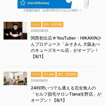
大阪梅田歯科《全国年間15万人以上が来院！》
グルメ
開店・閉店情報
2026/08/03
関西初出店☆YouTuber・HIKAKINさ
んプロデュース「みそきん 大阪あべ
のキューズモール店」がオープン！
【8/1】
グルメ
美と健康
開店・閉店情報
2026/08/01
24時間いつでも通える完全無人の
「セルフ脱毛サロンTiana生野店」が
オープン！【8/1】