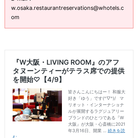
w.osaka.restaurantreservations@whotels.c
om