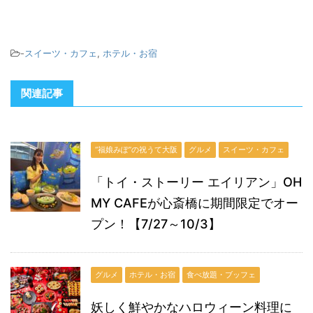
-
スイーツ・カフェ
,
ホテル・お宿
関連記事
“福娘みぽ”の祝うて大阪
グルメ
スイーツ・カフェ
「トイ・ストーリー エイリアン」OH
MY CAFEが心斎橋に期間限定でオー
プン！【7/27～10/3】
グルメ
ホテル・お宿
食べ放題・ブッフェ
妖しく鮮やかなハロウィーン料理に