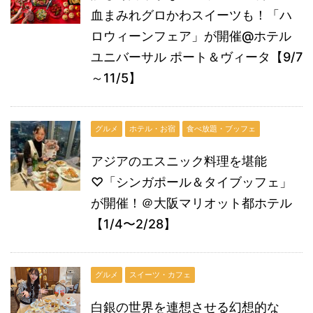
血まみれグロかわスイーツも！「ハ
ロウィーンフェア」が開催@ホテル
ユニバーサル ポート＆ヴィータ【9/7
～11/5】
グルメ
ホテル・お宿
食べ放題・ブッフェ
アジアのエスニック料理を堪能
♡「シンガポール＆タイブッフェ」
が開催！＠大阪マリオット都ホテル
【1/4〜2/28】
グルメ
スイーツ・カフェ
白銀の世界を連想させる幻想的な