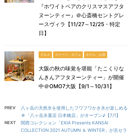
『ホワイトベアのクリスマスアフタ
ヌーンティー』＠心斎橋セントグレ
ースヴィラ【11/27～12/25・特定
日】
グルメ
スイーツ・カフェ
ホテル・お宿
大阪の秋の味覚を堪能「たこくりな
んきんアフタヌーンティー」が開催
中＠OMO7大阪【9/1～10/31】
PREV
八ヶ岳の天然氷を使用したフワフワかき氷が楽しめる
☆「八ヶ岳氷菓店 日本橋店」がオープン♪【7/1】
NEXT
関西コレクション「EXIA Presents KANSAI
COLLECTION 2021 AUTUMN ＆ WINTER」が京セラ