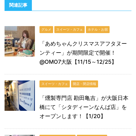
関連記事
グルメ
スイーツ・カフェ
ホテル・お宿
「あめちゃんクリスマスアフタヌー
ンティー」が期間限定で開催！
@OMO7大阪【11/15～12/25】
スイーツ・カフェ
開店・閉店情報
「燻製専門店 勘田亀吉」が大阪日本
橋にて「シタディーンなんば店」を
オープンします！【1/20】