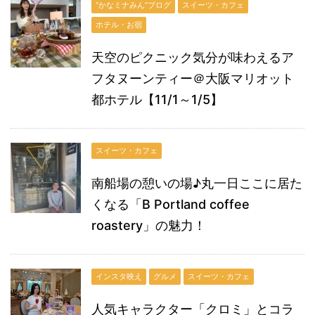
“かなミナみん”ブログ
スイーツ・カフェ
ホテル・お宿
天空のピクニック気分が味わえるア
フタヌーンティー＠大阪マリオット
都ホテル【11/1～1/5】
スイーツ・カフェ
南船場の憩いの場♪丸一日ここに居た
くなる「B Portland coffee
roastery」の魅力！
インスタ映え
グルメ
スイーツ・カフェ
人気キャラクター「クロミ」とコラ