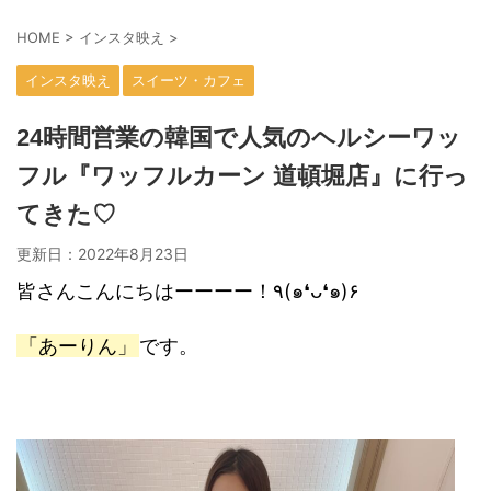
HOME
>
インスタ映え
>
インスタ映え
スイーツ・カフェ
24時間営業の韓国で人気のヘルシーワッ
フル『ワッフルカーン 道頓堀店』に行っ
てきた♡
更新日：
2022年8月23日
皆さんこんにちはーーーー！٩(๑❛ᴗ❛๑)۶
「あーりん」
です。