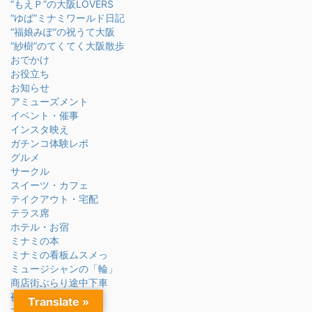
“もえＰ”の大阪LOVERS
“ゆば”ミナミワールド日記
“福娘みぽ”の祝うて大阪
“紗樹”のてくてく大阪散歩
おでかけ
お役立ち
お知らせ
アミューズメント
イベント・催事
インスタ映え
ガチンコ体験レポ
グルメ
サークル
スイーツ・カフェ
テイクアウト・宅配
テラス席
ホテル・お宿
ミナミの本
ミナミの看板ムスメっ
ミュージシャンの「輪」
商店街ぶらり途中下車
夜のミナミ
Translate »
大阪・関西万博