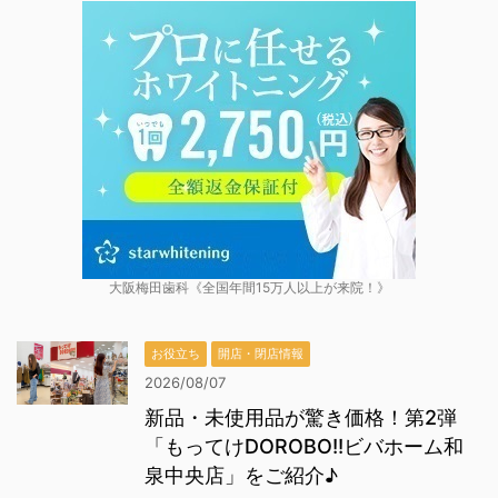
大阪梅田歯科《全国年間15万人以上が来院！》
お役立ち
開店・閉店情報
2026/08/07
新品・未使用品が驚き価格！第2弾
「もってけDOROBO!!ビバホーム和
泉中央店」をご紹介♪