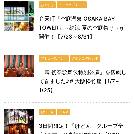
おでかけ
アミューズメント
弁天町「空庭温泉 OSAKA BAY
TOWER」～納涼 夏の空庭祭り～が
開催！【7/23～8/31】
アミューズメント
ガチンコ体験レポ
「壽 初春歌舞伎特別公演」を観劇し
てきました♪＠大阪松竹座【1/7～
1/25】
お知らせ
グルメ
飲食店
3日間限定！「肝どん」グループ全