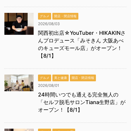
グルメ
開店・閉店情報
2026/08/03
関西初出店☆YouTuber・HIKAKINさ
んプロデュース「みそきん 大阪あべ
のキューズモール店」がオープン！
【8/1】
グルメ
美と健康
開店・閉店情報
2026/08/01
24時間いつでも通える完全無人の
「セルフ脱毛サロンTiana生野店」が
オープン！【8/1】