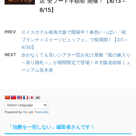
店“全フード半額祭”開催！【8/13～
8/15】
PREV
スイスホテル南海大阪で開催中！春色いっぱい「桜
ブランチ＋スイーツビュッフェ」で桜満開！【3/1～
4/30】
NEXT
歩かなくても良いシアター型お化け屋敷『狐の嫁入り
～祟り婚礼～』が期間限定で登場！＠大阪道頓堀ミュ
ージアム並木座
Translate
Powered by
「治療を一切しない」歯医者さんです！