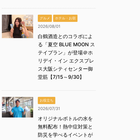
グルメ
ホテル・お宿
2026/08/01
白鶴酒造とのコラボによ
る「夏空 BLUE MOON ス
テイプラン」が登場＠ホ
リデイ・イン エクスプレ
ス大阪シティセンター御
堂筋【7/15～9/30】
お役立ち
2026/07/31
オリジナルボトルの水を
無料配布！熱中症対策と
防災を学べるイベントが