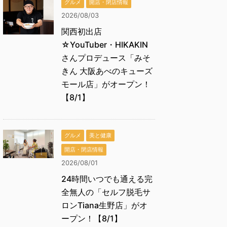
グルメ
開店・閉店情報
2026/08/03
関西初出店
☆YouTuber・HIKAKIN
さんプロデュース「みそ
きん 大阪あべのキューズ
モール店」がオープン！
【8/1】
グルメ
美と健康
開店・閉店情報
2026/08/01
24時間いつでも通える完
全無人の「セルフ脱毛サ
ロンTiana生野店」がオ
ープン！【8/1】