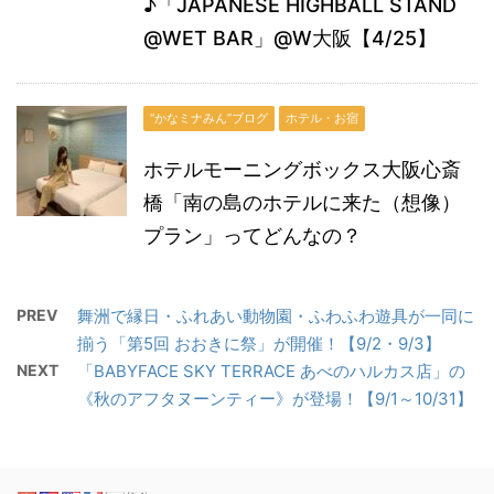
♪「JAPANESE HIGHBALL STAND
@WET BAR」@W大阪【4/25】
“かなミナみん”ブログ
ホテル・お宿
ホテルモーニングボックス大阪心斎
橋「南の島のホテルに来た（想像）
プラン」ってどんなの？
PREV
舞洲で縁日・ふれあい動物園・ふわふわ遊具が一同に
揃う「第5回 おおきに祭」が開催！【9/2・9/3】
NEXT
「BABYFACE SKY TERRACE あべのハルカス店」の
《秋のアフタヌーンティー》が登場！【9/1～10/31】