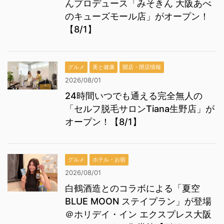
んプロデュース「みそきん 大阪あべ
のキューズモール店」がオープン！
【8/1】
グルメ
美と健康
開店・閉店情報
2026/08/01
24時間いつでも通える完全無人の
「セルフ脱毛サロンTiana生野店」が
オープン！【8/1】
グルメ
ホテル・お宿
2026/08/01
白鶴酒造とのコラボによる「夏空
BLUE MOON ステイプラン」が登場
＠ホリデイ・イン エクスプレス大阪