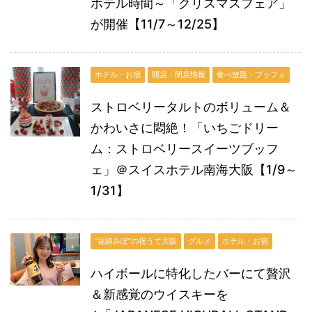
ホテル時間～「クリスマスフェア」
が開催【11/7～12/25】
ホテル・お宿
開店・閉店情報
食べ放題・ブッフェ
ストロベリータルトのボリューム＆
かわいさに悶絶！「いちごドリー
ム：ストロベリースイーツブッフ
ェ」＠スイスホテル南海大阪【1/9～
1/31】
“福娘みぽ”の祝うて大阪
グルメ
ホテル・お宿
ハイボールに特化したバーにて贅沢
＆新感覚のウイスキーを