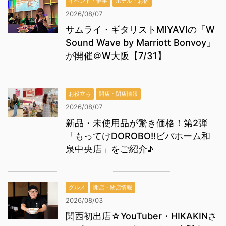
イベント・催事
ホテル・お宿
2026/08/07
サムライ・ギタリストMIYAVIの「W
Sound Wave by Marriott Bonvoy」
が開催＠W大阪【7/31】
お役立ち
開店・閉店情報
2026/08/07
新品・未使用品が驚き価格！第2弾
「もってけDOROBO!!ビバホーム和
泉中央店」をご紹介♪
グルメ
開店・閉店情報
2026/08/03
関西初出店☆YouTuber・HIKAKINさ