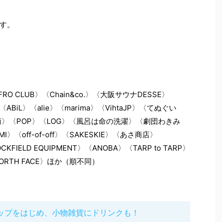
す。
FRO CLUB〉〈Chain&co.〉〈大阪サウナDESSE〉
R〉〈ABiL〉〈alie〉〈marima〉〈VihtaJP〉〈てぬぐい
宝通商〉〈POP〉〈LOG〉〈風呂は命の洗濯〉〈劇団わきみ
I〉〈off-of-off〉〈SAKESKIE〉〈あさ商店〉
CKFIELD EQUIPMENT〉〈ANOBA〉〈TARP to TARP〉
NORTH FACE〉ほか（順不同）
ップをはじめ、小物雑貨にドリンクも！