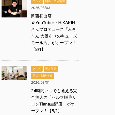
グルメ
開店・閉店情報
2026/08/03
関西初出店
☆YouTuber・HIKAKIN
さんプロデュース「みそ
きん 大阪あべのキューズ
モール店」がオープン！
【8/1】
グルメ
美と健康
開店・閉店情報
2026/08/01
24時間いつでも通える完
全無人の「セルフ脱毛サ
ロンTiana生野店」がオ
ープン！【8/1】