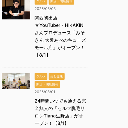
グルメ
開店・閉店情報
2026/08/03
関西初出店
☆YouTuber・HIKAKIN
さんプロデュース「みそ
きん 大阪あべのキューズ
モール店」がオープン！
【8/1】
グルメ
美と健康
開店・閉店情報
2026/08/01
24時間いつでも通える完
全無人の「セルフ脱毛サ
ロンTiana生野店」がオ
ープン！【8/1】