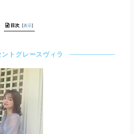
目次
[
表示
]
セントグレースヴィラ