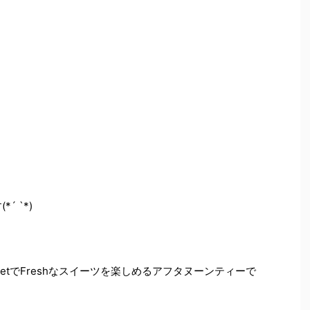
*´ `*)
etでFreshなスイーツを楽しめるアフタヌーンティーで