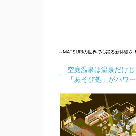
～MATSURIの世界で心躍る新体験
空庭温泉は温泉だけ
「あそび処」がパワ