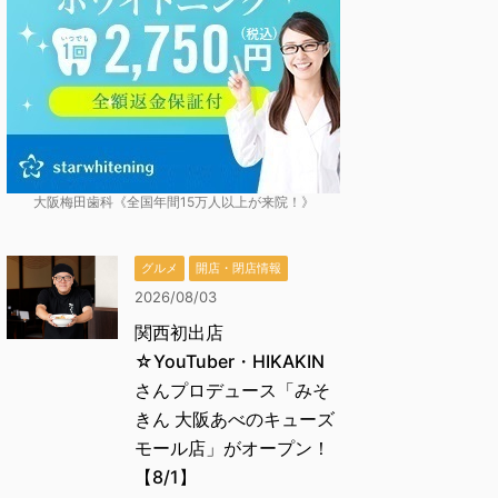
大阪梅田歯科《全国年間15万人以上が来院！》
グルメ
開店・閉店情報
2026/08/03
関西初出店
☆YouTuber・HIKAKIN
さんプロデュース「みそ
きん 大阪あべのキューズ
モール店」がオープン！
【8/1】