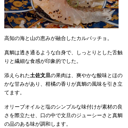
高知の海と山の恵みが融合したカルパッチョ。
真鯛は透き通るような白身で、しっとりとした舌触
りと繊細な食感が印象的でした。
添えられた
土佐文旦
の果肉は、爽やかな酸味とほの
かな甘みがあり、柑橘の香りが真鯛の風味を引き立
てます。
オリーブオイルと塩のシンプルな味付けが素材の良
さを際立たせ、口の中で文旦のジューシーさと真鯛
の品のある味が調和します。