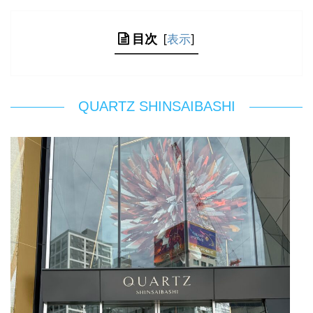
目次
[
表示
]
QUARTZ SHINSAIBASHI