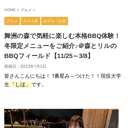
HOME
>
グルメ
>
グルメ
テラス席
ホテル・お宿
舞洲の森で気軽に楽しむ本格BBQ体験！
冬限定メニューをご紹介♪＠森とリルの
BBQフィールド【11/25～3/8】
投稿日：
2023年1月2日
皆さんこんにちは！ 1番星み～つけた！！現役大学
生
「しほ」
です。