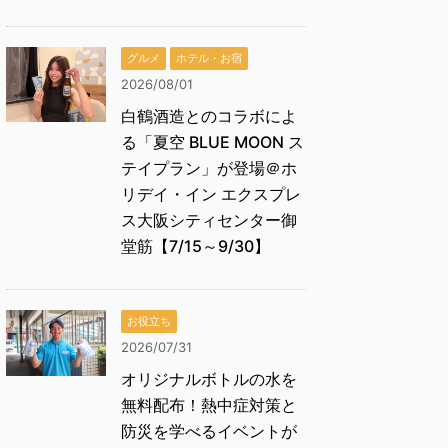
グルメ
ホテル・お宿
2026/08/01
白鶴酒造とのコラボによ
る「夏空 BLUE MOON ス
テイプラン」が登場＠ホ
リデイ・イン エクスプレ
ス大阪シティセンター御
堂筋【7/15～9/30】
お役立ち
2026/07/31
オリジナルボトルの水を
無料配布！熱中症対策と
防災を学べるイベントが