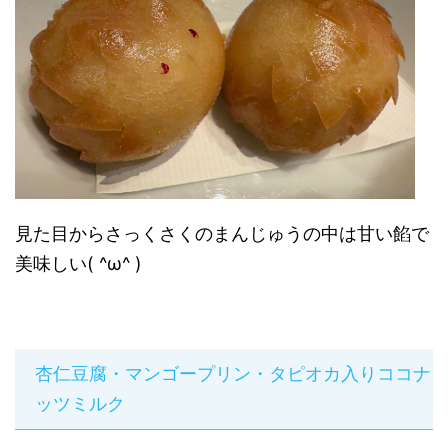
見た目からさっくさくのまんじゅうの中は甘い餡で
美味しい( ^ω^ )
杏仁豆腐・マンゴープリン・タピオカ入りココナ
ッツミルク