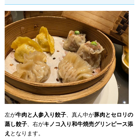
左が
牛肉と人参入り餃子
、真ん中が
豚肉とセロリの
蒸し餃子
、右が
キノコ入り和牛焼売グリンピース添
え
となります。