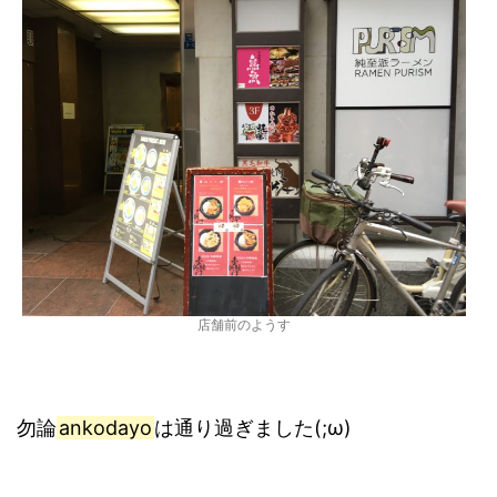
店舗前のようす
勿論
ankodayo
は通り過ぎました(;ω)