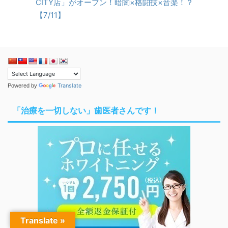
CITY店」がオープン！暗闇×格闘技×音楽！？
【7/11】
Translate
Powered by
「治療を一切しない」歯医者さんです！
Translate »