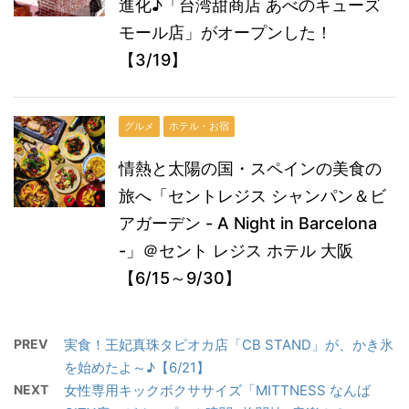
進化♪「台湾甜商店 あべのキューズ
モール店」がオープンした！
【3/19】
グルメ
ホテル・お宿
情熱と太陽の国・スペインの美食の
旅へ「セントレジス シャンパン＆ビ
アガーデン - A Night in Barcelona
-」＠セント レジス ホテル 大阪
【6/15～9/30】
PREV
実食！王妃真珠タピオカ店「CB STAND」が、かき氷
を始めたよ～♪【6/21】
NEXT
女性専用キックボクササイズ「MITTNESS なんば