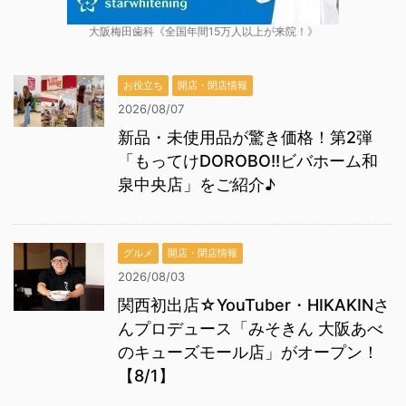
大阪梅田歯科《全国年間15万人以上が来院！》
お役立ち
開店・閉店情報
2026/08/07
新品・未使用品が驚き価格！第2弾
「もってけDOROBO!!ビバホーム和
泉中央店」をご紹介♪
グルメ
開店・閉店情報
2026/08/03
関西初出店☆YouTuber・HIKAKINさ
んプロデュース「みそきん 大阪あべ
のキューズモール店」がオープン！
【8/1】