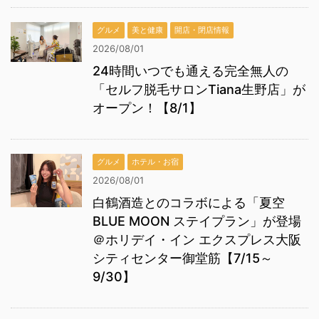
グルメ
美と健康
開店・閉店情報
2026/08/01
24時間いつでも通える完全無人の
「セルフ脱毛サロンTiana生野店」が
オープン！【8/1】
グルメ
ホテル・お宿
2026/08/01
白鶴酒造とのコラボによる「夏空
BLUE MOON ステイプラン」が登場
＠ホリデイ・イン エクスプレス大阪
シティセンター御堂筋【7/15～
9/30】