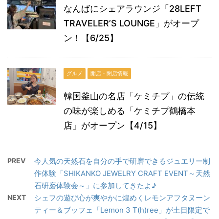
なんばにシェアラウンジ「28LEFT
TRAVELER’S LOUNGE」がオープ
ン！【6/25】
グルメ
開店・閉店情報
韓国釜山の名店「ケミチプ」の伝統
の味が楽しめる「ケミチプ鶴橋本
店」がオープン【4/15】
PREV
今人気の天然石を自分の手で研磨できるジュエリー制
作体験「SHIKANKO JEWELRY CRAFT EVENT～天然
石研磨体験会～」に参加してきたよ♪
NEXT
シェフの遊び心が爽やかに煌めくレモンアフタヌーン
ティー＆ブッフェ「Lemon 3 T(h)ree」が土日限定で