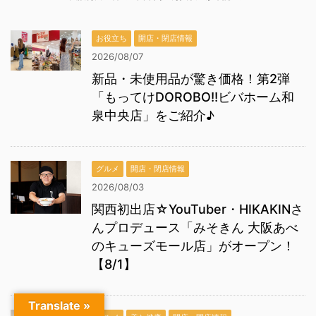
お役立ち
開店・閉店情報
2026/08/07
新品・未使用品が驚き価格！第2弾
「もってけDOROBO!!ビバホーム和
泉中央店」をご紹介♪
グルメ
開店・閉店情報
2026/08/03
関西初出店☆YouTuber・HIKAKINさ
んプロデュース「みそきん 大阪あべ
のキューズモール店」がオープン！
【8/1】
Translate »