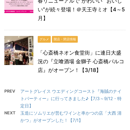
春リニューアルで“かわいい”“おいし
い”が続々登場！＠天王寺ミオ【4～5
月】
グルメ
開店・閉店情報
「心斎橋ネオン食堂街」に連日大盛
況の『立喰酒場 金獅子 心斎橋パルコ
店』がオープン！【3/18】
PREV
アートグレイス ウエディングコースト『海賊のナイ
トパーティー』に行ってきました♪【7/3～9/12・特
定日】
NEXT
玉造にソムリエが営むワインと串かつの店「大西 清
かつ」がオープンした！【7/1】