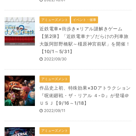
アミューズメント
イベント・催事
近鉄電車×街歩き×リアル謎解きゲーム
【第2弾】「近鉄電車ナゾだらけの列車旅
大阪阿部野橋駅～橿原神宮前駅」を開催！
【10/1～5/31】
2022/09/30
アミューズメント
作品史上初、特殊効果×3Dアトラクション
『呪術廻戦・ザ・リアル ４-Ｄ』が登場＠
ＵＳＪ【9/16～1/18】
2022/09/11
アミューズメント