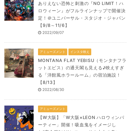
ありえない恐怖と刺激の『NO LIMIT！ハ
ロウィーン』がフルラインナップで開催決
定！＠ユニバーサル・スタジオ・ジャパン
【9/8～11/6】
2022/09/07
アミューズメント
インスタ映え
MONTANA FLAT YEBISU（モンタナフラ
ットエビス）の通天閣も見える♪映えすぎ
る「洋館風ホラールーム」の宿泊施設！
【8/13】
2022/08/30
アミューズメント
【W大阪】「W大阪×LEON ハロウィンパ
ーティー」開催！吸血鬼をイメージし