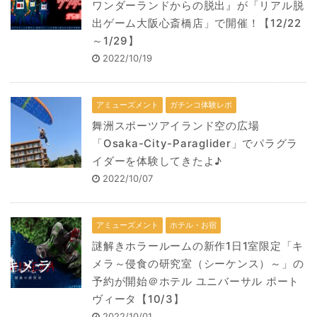
ワンダーランドからの脱出』が「リアル脱
出ゲーム大阪心斎橋店」で開催！【12/22
～1/29】
2022/10/19
アミューズメント
ガチンコ体験レポ
舞洲スポーツアイランド空の広場
「Osaka-City-Paraglider」でパラグラ
イダーを体験してきたよ♪
2022/10/07
アミューズメント
ホテル・お宿
謎解きホラールームの新作1日1室限定「キ
メラ～侵食の研究室（シーケンス）～」の
予約が開始＠ホテル ユニバーサル ポート
ヴィータ【10/3】
2022/10/01