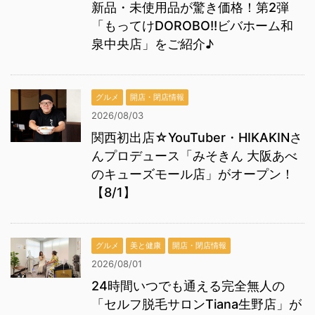
新品・未使用品が驚き価格！第2弾
「もってけDOROBO!!ビバホーム和
泉中央店」をご紹介♪
グルメ
開店・閉店情報
2026/08/03
関西初出店☆YouTuber・HIKAKINさ
んプロデュース「みそきん 大阪あべ
のキューズモール店」がオープン！
【8/1】
グルメ
美と健康
開店・閉店情報
2026/08/01
24時間いつでも通える完全無人の
「セルフ脱毛サロンTiana生野店」が