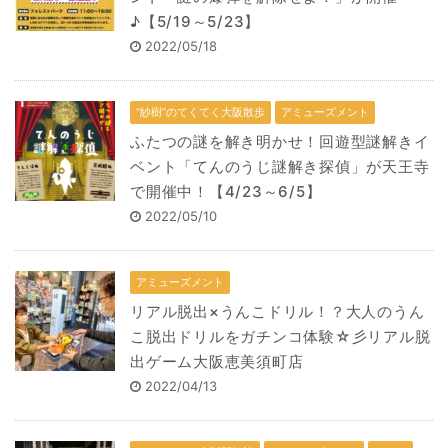
♪【5/19～5/23】
2022/05/18
“紗樹”のてくてく大阪散歩
アミューズメント
ふたつの謎を解き明かせ！回遊型謎解きイ
ベント「てんのうじ謎解き探偵」が天王寺
で開催中！【4/23～6/5】
2022/05/10
アミューズメント
リアル脱出×うんこドリル！？大人のうん
こ脱出ドリルをガチンコ体験☆彡リアル脱
出ゲーム大阪恵美須町店
2022/04/13