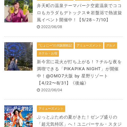
弁天町の温泉テーマパーク空庭温泉でココ
ロもカラダもデトックス☆岩盤浴で熱波旋
風イベント開催中！【5/28～7/10】
2022/06/08
“じょにー”の大阪開拓記
アミューズメント
グルメ
ホテル・お宿
新今宮に花火が打ち上がる！？チルな夜を
満喫できる「PIKAPIKA NIGHT」が開催
中！@OMO7大阪 by 星野リゾート
【4/22〜8/31】《後編》
2022/06/04
アミューズメント
ぶっとぶための夏がきた！ゼンブ盛りの
「超元気特区」へ！ユニバーサル・スタジ