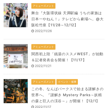
アミューズメント
舞台『大阪環状線 天満駅編 うちの家族は
日本一やねん！』テレビから劇場へ。@大
阪松竹座【11/28～12/12】
2022/11/26
アミューズメント
関西初上陸「銭湯のススメWEST」が始動
＆記者発表会を開催！【11/17】
2022/11/21
アミューズメント
イベント・催事
この冬。なんばパークスで始まる謎解きの
世界へ。『謎解き Mystery Parks～妖精
の森と巨人の渓谷～』が開催！【12/1】
2022/11/17