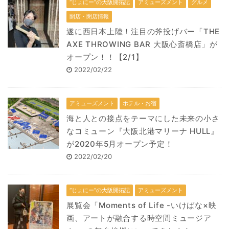
“じょにー”の大阪開拓記
アミューズメント
グルメ
開店・閉店情報
遂に西日本上陸！注目の斧投げバー「THE
AXE THROWING BAR 大阪心斎橋店」が
オープン！！【2/1】
2022/02/22
アミューズメント
ホテル・お宿
海と人との接点をテーマにした未来の小さ
なコミューン『大阪北港マリーナ HULL』
が2020年5月オープン予定！
2022/02/20
“じょにー”の大阪開拓記
アミューズメント
展覧会「Moments of Life -いけばな×映
画、アートが融合する時空間ミュージア