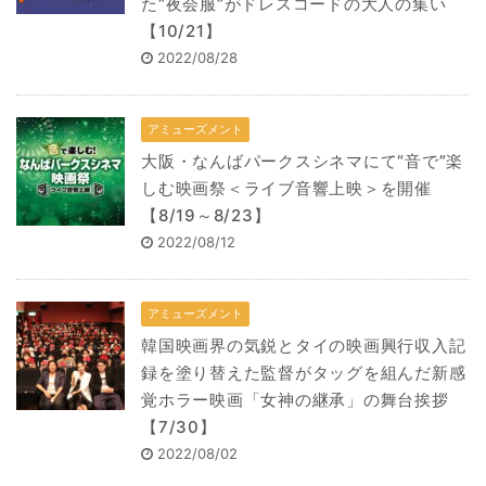
た“夜会服”がドレスコードの大人の集い
【10/21】
2022/08/28
アミューズメント
大阪・なんばパークスシネマにて“音で”楽
しむ映画祭＜ライブ音響上映＞を開催
【8/19～8/23】
2022/08/12
アミューズメント
韓国映画界の気鋭とタイの映画興行収入記
録を塗り替えた監督がタッグを組んだ新感
覚ホラー映画「女神の継承」の舞台挨拶
【7/30】
2022/08/02