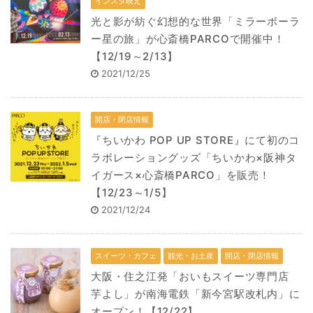
インスタ映え
光と影が紡ぐ幻想的な世界「ミラーボーラ
ー星の旅」が心斎橋PARCOで開催中！
【12/19～2/13】
2021/12/25
開店・閉店情報
『ちいかわ POP UP STORE』にて初のコ
ラボレーショングッズ「ちいかわ×阪神タ
イガース×心斎橋PARCO」を販売！
【12/23～1/5】
2021/12/24
スイーツ・カフェ
観光・お土産
開店・閉店情報
大阪・住之江発「おいもスイーツ専門店
芋よし」が南海電鉄「新今宮駅改札内」に
オープン！【12/22】