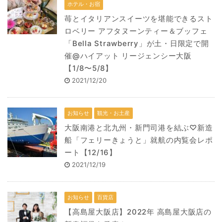
ホテル・お宿
苺とイタリアンスイーツを堪能できるスト
ロベリー アフタヌーンティー＆ブッフェ
「Bella Strawberry」が土・日限定で開
催@ハイアット リージェンシー大阪
【1/8〜5/8】
2021/12/20
お知らせ
観光・お土産
⼤阪南港と北九州・新⾨司港を結ぶ♡新造
船「フェリーきょうと」就航の内覧会レポ
ート【12/16】
2021/12/19
お知らせ
百貨店
【高島屋大阪店】2022年 高島屋大阪店の