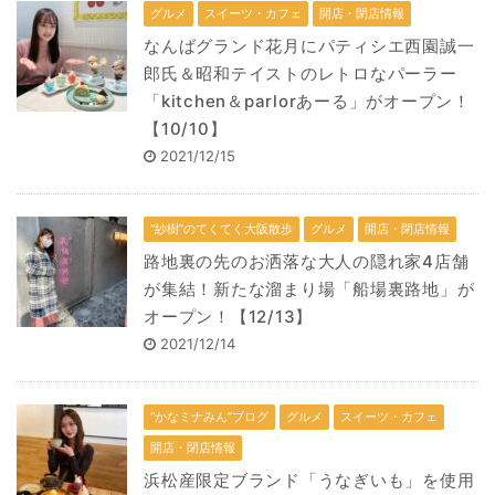
グルメ
スイーツ・カフェ
開店・閉店情報
なんばグランド花月にパティシエ西園誠一
郎氏＆昭和テイストのレトロなパーラー
「kitchen＆parlorあーる」がオープン！
【10/10】
2021/12/15
“紗樹”のてくてく大阪散歩
グルメ
開店・閉店情報
路地裏の先のお洒落な大人の隠れ家4店舗
が集結！新たな溜まり場「船場裏路地」が
オープン！【12/13】
2021/12/14
“かなミナみん”ブログ
グルメ
スイーツ・カフェ
開店・閉店情報
浜松産限定ブランド「うなぎいも」を使用