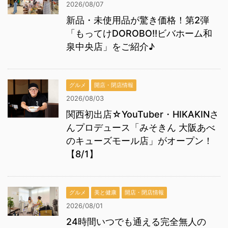
2026/08/07
新品・未使用品が驚き価格！第2弾
「もってけDOROBO!!ビバホーム和
泉中央店」をご紹介♪
グルメ
開店・閉店情報
2026/08/03
関西初出店☆YouTuber・HIKAKINさ
んプロデュース「みそきん 大阪あべ
のキューズモール店」がオープン！
【8/1】
グルメ
美と健康
開店・閉店情報
2026/08/01
24時間いつでも通える完全無人の