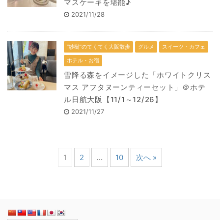
マスケーキを堪能♪
2021/11/28
“紗樹”のてくてく大阪散歩
グルメ
スイーツ・カフェ
ホテル・お宿
雪降る森をイメージした「ホワイトクリス
マス アフタヌーンティーセット」＠ホテ
ル日航大阪【11/1～12/26】
2021/11/27
1
2
…
10
次へ »